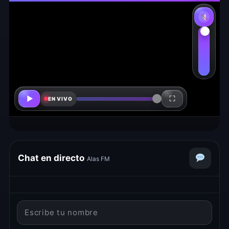
Activar 
▶
⛶
EN VIVO
Estamos reconectando, volvemos en
unos segundos…
Chat en directo
Alas FM