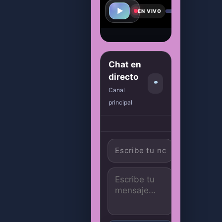
▶
⛶
EN VIVO
Estamos
reconectando,
Chat en
volvemos en
directo
unos
Canal
segundos…
principal