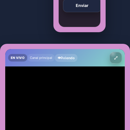
Enviar
⤢
viendo
EN VIVO
Canal principal
👁
0