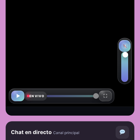
Activar 
▶
⛶
EN VIVO
Estamos reconectando, volvemos en
unos segundos…
Chat en directo
Canal principal