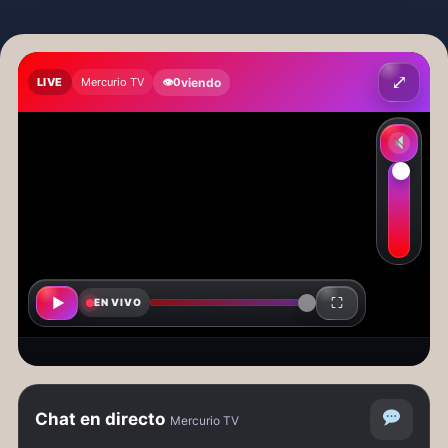
⤢
viendo
LIVE
Mercurio TV
👁
0
Activar 
▶
⛶
EN VIVO
Estamos reconectando, volvemos en
unos segundos…
Chat en directo
Mercurio TV