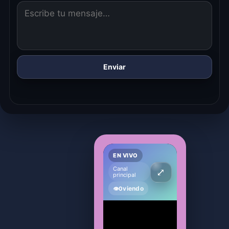
Enviar
EN VIVO
Canal
⤢
principal
viendo
👁
0