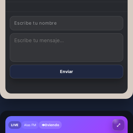
Enviar
⤢
viendo
LIVE
Alas FM
👁
0