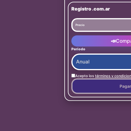
Registro .com.ar
Precio
📣
Compa
Período
Acepto los
términos y condicio
Paga