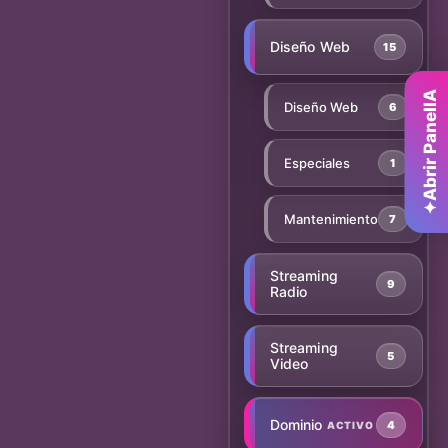
Diseño Web
15
Abrir PanelIA
Diseño Web
6
Especiales
1
✦
Mantenimiento
7
Streaming
9
Radio
Streaming
5
Video
Dominio
4