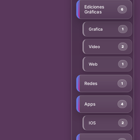
Ediciones
6
Gráficas
Grafica
1
Video
2
Web
1
Redes
1
Apps
4
IOS
2