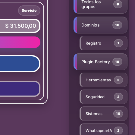
Todos los
●
grupos
Servicio
Dominios
$ 31.500,00
10
Registro
1
Plugin Factory
19
Herramientas
5
Seguridad
2
Sistemas
10
WhatsapearIA
2