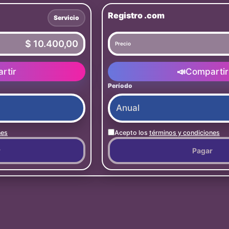
Registro .com
Servicio
$ 10.400,00
Precio
rtir
📣
Compartir
Período
nes
Acepto los
términos y condiciones
r
Pagar