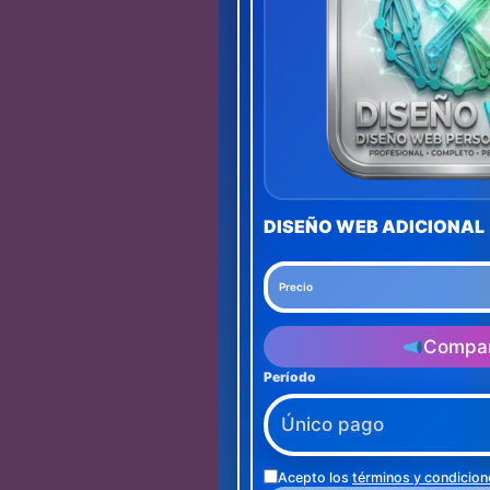
DISEÑO WEB ADICIONAL
Precio
Compar
Período
Acepto los
términos y condicion