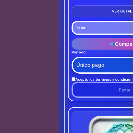
VER DETAL
Precio
Compar
Período
Acepto los
términos y condicion
Pagar