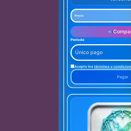
Precio
Compar
Período
Acepto los
términos y condicion
Pagar