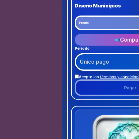
Diseño Municipios
Precio
Compar
Período
Acepto los
términos y condicion
Pagar